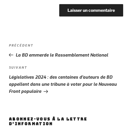
Navigation
PRÉCÉDENT
Article
de
précédent
La BD emmerde le Rassemblement National
l’article
SUIVANT
Article
suivant
Législatives 2024 : des centaines d’auteurs de BD
appellent dans une tribune à voter pour le Nouveau
Front populaire
ABONNEZ-VOUS À LA LETTRE
D’INFORMATION