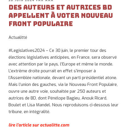
PUBLIÉ
28 JUIN 2024
PAR
AAA
LE
Des auteurs et autrices BD
appellent à voter Nouveau
Front Populaire
Actualitté
#Legislatives2024 – Ce 30 juin, le premier tour des
élections législatives anticipées, en France, sera observé
avec attention par le pays, l’Europe et même le monde.
L’extrême droite pourrait en effet s’imposer à
l’Assemblée nationale, devant un parti présidentiel atone.
Mais l’union des gauches, via le Nouveau Front Populaire,
ouvre une autre voie, souhaitée par 250 auteurs et
autrices de BD, dont Pénélope Bagieu, Anouk Ricard,
Boulet et Lisa Mandel. Nous reproduisons ci-dessous leur
tribune, en intégralité.
lire l’article sur actualitte.com