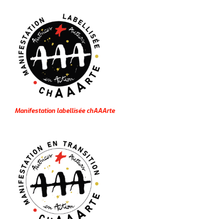
Manifestation labellisée chAAArte