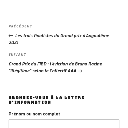
Navigation
PRÉCÉDENT
Article
de
précédent
Les trois finalistes du Grand prix d’Angoulême
l’article
2021
SUIVANT
Article
suivant
Grand Prix du FIBD : l’éviction de Bruno Racine
“illégitime” selon le Collectif AAA
ABONNEZ-VOUS À LA LETTRE
D’INFORMATION
Prénom ou nom complet