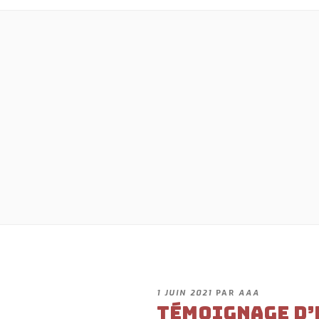
PUBLIÉ
1 JUIN 2021
PAR
AAA
LE
Témoignage d’