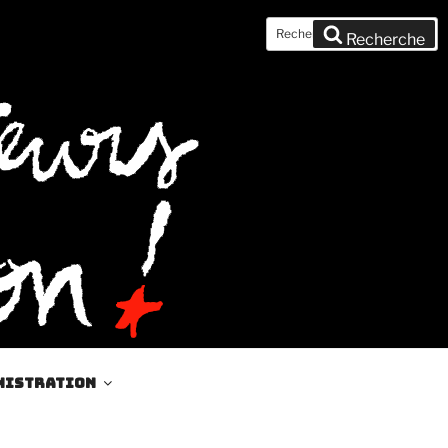
Recherche
Recherche
pour
:
nistration