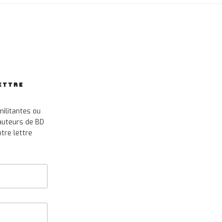
ETTRE
militantes ou
 auteurs de BD
tre lettre