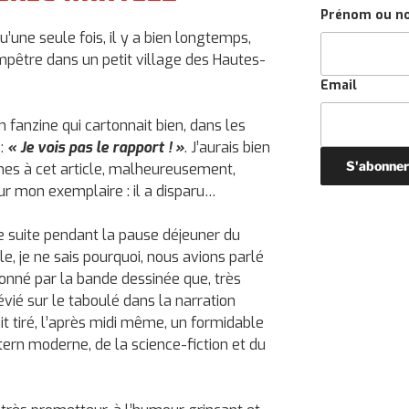
Prénom ou n
u’une seule fois, il y a bien longtemps,
ampêtre dans un petit village des Hautes-
Email
n fanzine qui cartonnait bien, dans les
 :
« Je vois pas le rapport ! »
. J’aurais bien
hes à cet article, malheureusement,
ur mon exemplaire : il a disparu…
 suite pendant la pause déjeuner du
e, je ne sais pourquoi, nous avions parlé
sionné par la bande dessinée que, très
évié sur le taboulé dans la narration
ait tiré, l’après midi même, un formidable
ern moderne, de la science-fiction et du