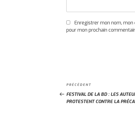
Enregistrer mon nom, mon e
pour mon prochain commentair
Navigation
PRÉCÉDENT
Article
de
précédent
FESTIVAL DE LA BD : LES AUTE
l’article
PROTESTENT CONTRE LA PRÉCA