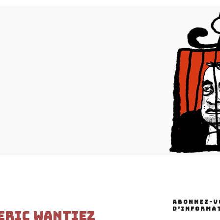
ABONNEZ-VO
D’INFORMA
Eric Wantiez