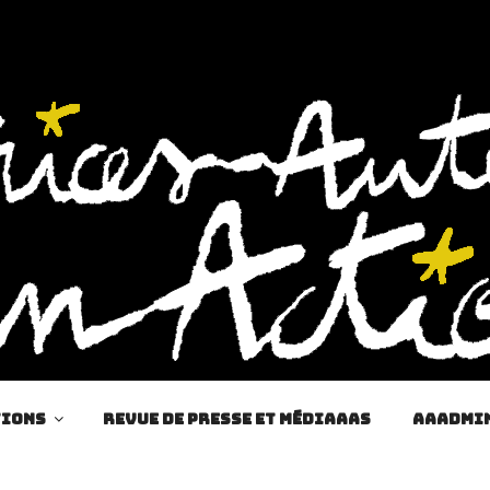
tions
Revue de presse et MédiAAAs
AAAdmi