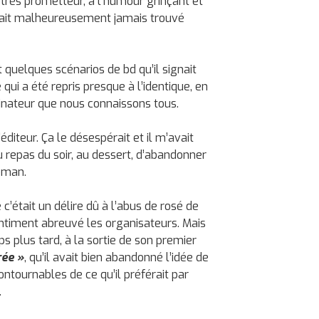
et très prometteur, à l’humour grinçant et
vait malheureusement jamais trouvé
 quelques scénarios de bd qu’il signait
i a été repris presque à l’identique, en
nateur que nous connaissons tous.
’éditeur. Ça le désespérait et il m’avait
u repas du soir, au dessert, d’abandonner
roman.
c’était un délire dû à l’abus de rosé de
ntiment abreuvé les organisateurs. Mais
ps plus tard, à la sortie de son premier
rée »
, qu’il avait bien abandonné l’idée de
ontournables de ce qu’il préférait par
.