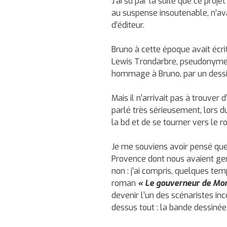
J’ai su par la suite que ce proj
au suspense insoutenable, n’a
d’éditeur.
Bruno à cette époque avait écrit
Lewis Trondarbre, pseudonyme qu
hommage à Bruno, par un dessi
Mais il n’arrivait pas à trouver d
parlé très sérieusement, lors d
la bd et de se tourner vers le 
Je me souviens avoir pensé que 
Provence dont nous avaient ge
non : j’ai compris, quelques tem
roman
« Le gouverneur de Mo
devenir l’un des scénaristes inc
dessus tout : la bande dessinée