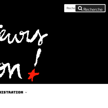
Recherche
Recherche
pour
:
nistration