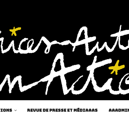
tions
Revue de presse et MédiAAAs
AAAdmi