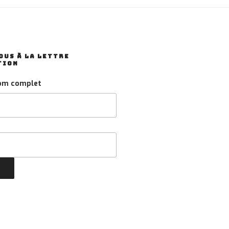
US À LA LETTRE
TION
om complet