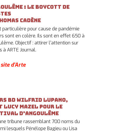
oulême : le boycott de
stes
Thomas Cadène
st particulière pour cause de pandémie
s sont en colère. Ils sont en effet 650 à
ême. Objectif : attirer l’attention sur
és à ARTE Journal.
site d’Arte
urs BD Wilfrid Lupano,
t Lucy Mazel pour le
stival d’Angoulême
’une tribune rassemblant 700 noms du
rmi lesquels Pénélope Bagieu ou Lisa