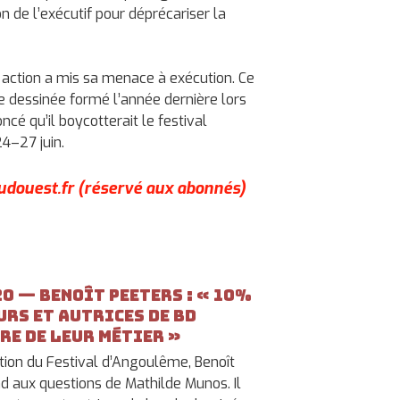
n de l’exécutif pour déprécariser la
n action a mis sa menace à exécution. Ce
 dessinée formé l’année dernière lors
cé qu’il boycotterait le festival
24–27 juin.
soudouest.fr (réservé aux abonnés)
20 — Benoît Peeters : « 10%
urs et autrices de BD
re de leur métier »
tion du Festival d’Angoulême, Benoît
nd aux questions de Mathilde Munos. Il