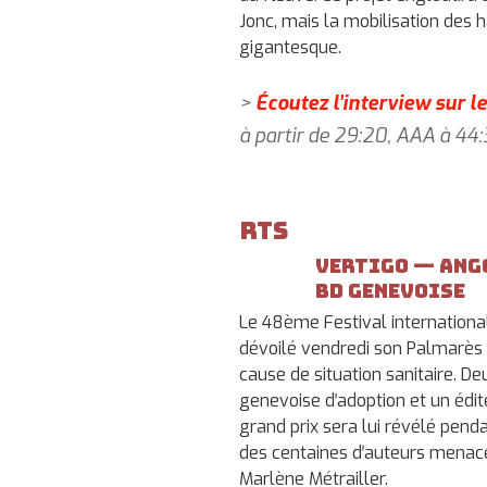
Jonc, mais la mobilisation des h
gigantesque.
>
Écoutez l’interview sur l
à partir de 29:20, AAA à 44
RTS
Vertigo — Ang
bd genevoise
Le 48ème Festival internation
dévoilé vendredi son Palmarès 
cause de situation sanitaire. De
genevoise dʹadoption et un édite
grand prix sera lui révélé penda
des centaines dʹauteurs menace
Marlène Métrailler.