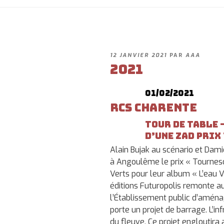
PUBLIÉ
12 JANVIER 2021
PAR
AAA
LE
2021
01/02/2021
RCS Charente
Tour de table 
d’une ZAD prix
Alain Bujak au scénario et Dam
à Angoulême le prix « Tourneso
Verts pour leur album « L’eau 
éditions Futuropolis remonte au
l’Établissement public d’aména
porte un projet de barrage. L’in
du fleuve. Ce projet engloutira