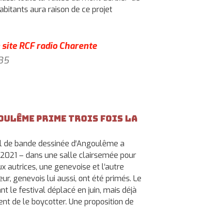
abitants aura raison de ce projet
e site RCF radio Charente
:35
oulême prime trois fois la
al de bande dessinée dʹAngoulême a
2021 – dans une salle clairsemée pour
ux autrices, une genevoise et lʹautre
ur, genevois lui aussi, ont été primés. Le
nt le festival déplacé en juin, mais déjà
nt de le boycotter. Une proposition de