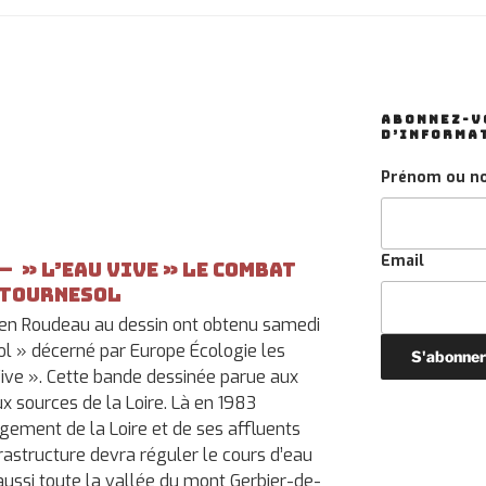
ABONNEZ-VO
D’INFORMA
Prénom ou n
Email
— » L’eau vive » le combat
 Tournesol
ien Roudeau au dessin ont obtenu samedi
l » décerné par Europe Écologie les
Vive ». Cette bande dessinée parue aux
x sources de la Loire. Là en 1983
gement de la Loire et de ses affluents
frastructure devra réguler le cours d’eau
 aussi toute la vallée du mont Gerbier-de-