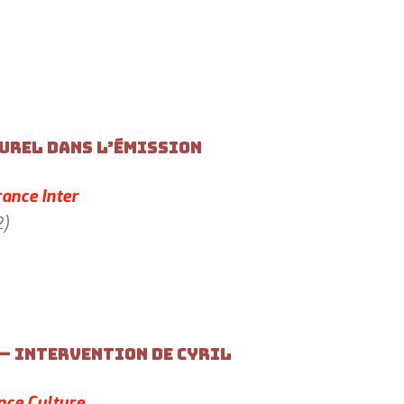
urel dans l’émission
rance Inter
2)
— Intervention de Cyril
nce Culture,